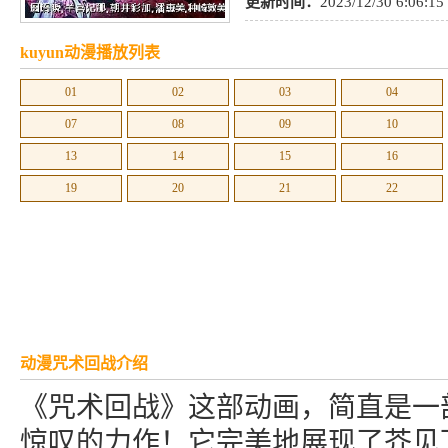
更新时间：
2023/12/30 6:06:15
kuyun动漫播放列表
01
02
03
04
07
08
09
10
13
14
15
16
19
20
21
22
动漫咒术回战介绍
《咒术回战》这部动画，简直是一
惊叹的力作！它完美地展现了芥见