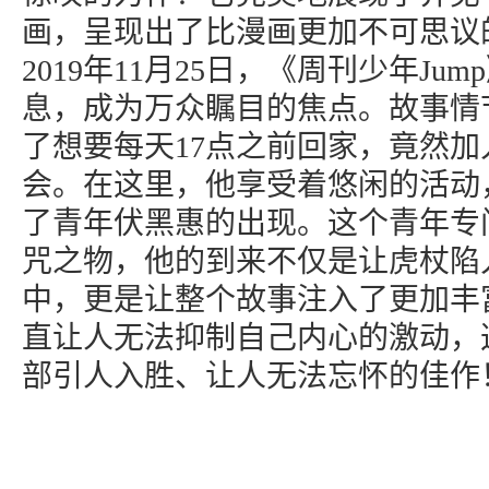
画，呈现出了比漫画更加不可思议
2019年11月25日，《周刊少年Ju
息，成为万众瞩目的焦点。故事情
了想要每天17点之前回家，竟然
会。在这里，他享受着悠闲的活动
了青年伏黑惠的出现。这个青年专
咒之物，他的到来不仅是让虎杖陷
中，更是让整个故事注入了更加丰
直让人无法抑制自己内心的激动，
部引人入胜、让人无法忘怀的佳作