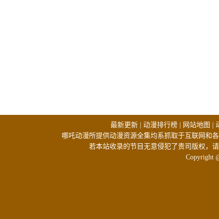
最新更新
|
动漫排行榜
|
网站地图
|
哪吒动漫所提供动漫资源全集均系抓取于互联网和各
若本站收录的节目无意侵犯了贵司版权，请
Copyright