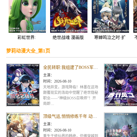
彩虹世界:
绝世战魂 漫画版
寒蝉鸣泣之时·扩
萝莉动漫大全_第1页
全民转职:我组建了BOSS军团 动态漫画
主演：
时间：
2026-08-10
天地异变，游戏降临！林墨在这场
颠覆现实的浩劫中觉醒了绝世隐秘
职业——“神级BOSS召唤师”！开
局即....
顶级气运,悄悄修练千年 动态漫画
主演：
时间：
2026-08-10
重生于修仙界的韩绝，仿佛穿越到