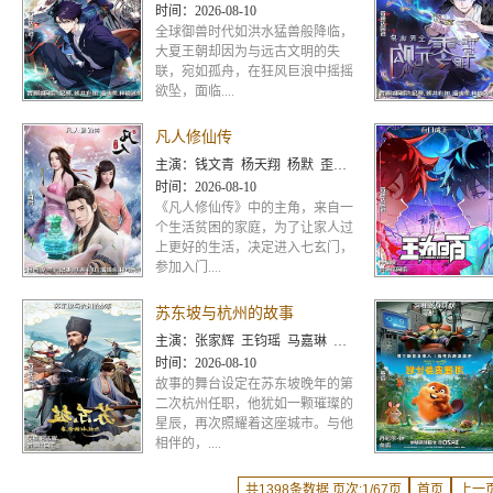
时间：
2026-08-10
全球御兽时代如洪水猛兽般降临，
大夏王朝却因为与远古文明的失
联，宛如孤舟，在狂风巨浪中摇摇
欲坠，面临....
凡人修仙传
主演：
钱文青 杨天翔 杨默 歪歪 谷江山 乔诗语
时间：
2026-08-10
《凡人修仙传》中的主角，来自一
个生活贫困的家庭，为了让家人过
上更好的生活，决定进入七玄门，
参加入门....
苏东坡与杭州的故事
主演：
张家辉 王钧瑶 马嘉琳 戈昕宇 李雨泽 王诩 张加麒 苏阳林 司小幽 小五 顾炎 正正 王辅平 董灿
时间：
2026-08-10
故事的舞台设定在苏东坡晚年的第
二次杭州任职，他犹如一颗璀璨的
星辰，再次照耀着这座城市。与他
相伴的，....
共1398条数据 页次:1/67页
首页
上一