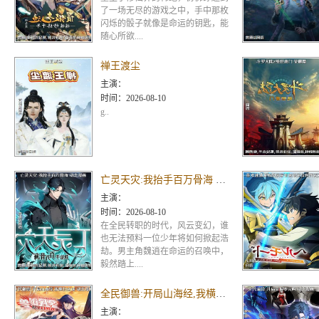
了一场无尽的游戏之中，手中那枚
闪烁的骰子就像是命运的钥匙，能
随心所欲....
禅王渡尘
主演：
时间：
2026-08-10
g..
亡灵天灾:我抬手百万骨海 动态漫画
主演：
时间：
2026-08-10
在全民转职的时代，风云变幻，谁
也无法预料一位少年将如何掀起浩
劫。男主角魏逍在命运的召唤中，
毅然踏上....
全民御兽:开局山海经,我横扫全球 动态漫画
主演：